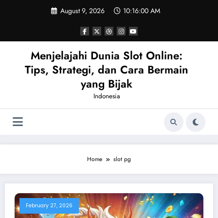
Skip
August 9, 2026
10:16:00 AM
to
content
Menjelajahi Dunia Slot Online:
Tips, Strategi, dan Cara Bermain
yang Bijak
Indonesia
Home
slot pg
February 27, 2026