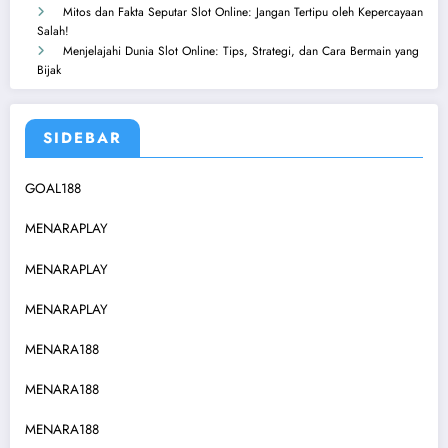
Mitos dan Fakta Seputar Slot Online: Jangan Tertipu oleh Kepercayaan
Salah!
Menjelajahi Dunia Slot Online: Tips, Strategi, dan Cara Bermain yang
Bijak
SIDEBAR
GOAL188
MENARAPLAY
MENARAPLAY
MENARAPLAY
MENARA188
MENARA188
MENARA188