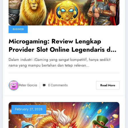
BUSINESS
Microgaming: Review Lengkap
Provider Slot Online Legendaris dan
Terbaik
Dalam industri iGaming yang sangat kompetitif, hanya sedikit
nama yang mampu bertahan dan tetap relevan…
Peter Garcia
0 Comments
Read More
February 27, 2026