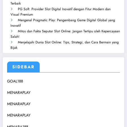
Terbaik
PG Soft: Provider Slot Digital Inovatif dengan Fitur Modern dan
Visual Premium
Mengenal Pragmatic Play: Pengembang Game Digital Global yang
Inovatif
Mitos dan Fakta Seputar Slot Online: Jangan Tertipu oleh Kepercayaan
Salah!
Menjelajahi Dunia Slot Online: Tips, Strategi, dan Cara Bermain yang
Bijak
SIDEBAR
GOAL188
MENARAPLAY
MENARAPLAY
MENARAPLAY
MENARA188