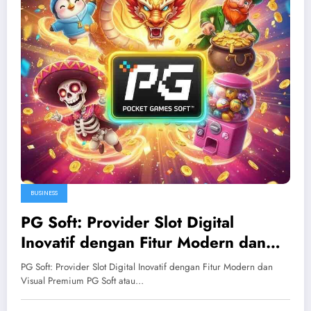
BUSINESS
PG Soft: Provider Slot Digital
Inovatif dengan Fitur Modern dan
Visual Premium
PG Soft: Provider Slot Digital Inovatif dengan Fitur Modern dan
Visual Premium PG Soft atau…