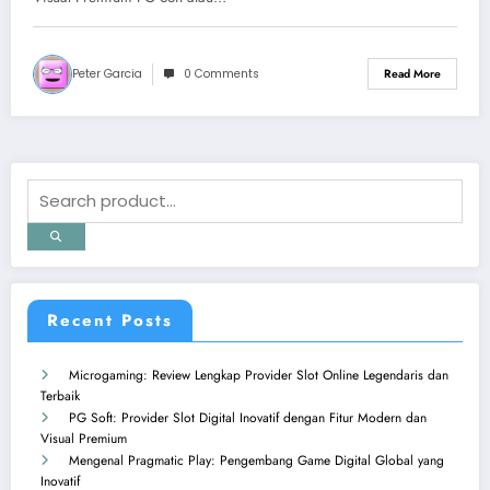
Peter Garcia
0 Comments
Read More
Recent Posts
Microgaming: Review Lengkap Provider Slot Online Legendaris dan
Terbaik
PG Soft: Provider Slot Digital Inovatif dengan Fitur Modern dan
Visual Premium
Mengenal Pragmatic Play: Pengembang Game Digital Global yang
Inovatif