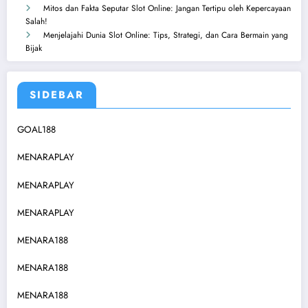
Mitos dan Fakta Seputar Slot Online: Jangan Tertipu oleh Kepercayaan
Salah!
Menjelajahi Dunia Slot Online: Tips, Strategi, dan Cara Bermain yang
Bijak
SIDEBAR
GOAL188
MENARAPLAY
MENARAPLAY
MENARAPLAY
MENARA188
MENARA188
MENARA188